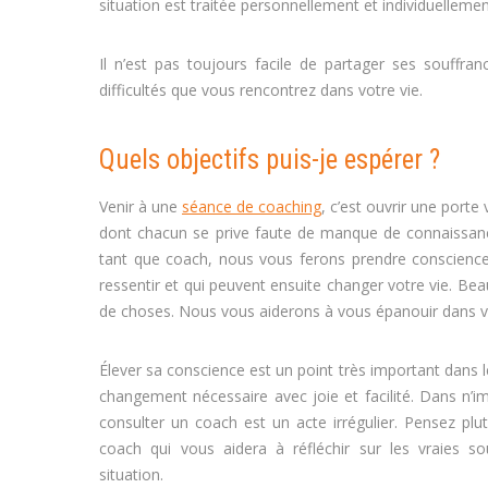
situation est traitée personnellement et individuelleme
Il n’est pas toujours facile de partager ses souffra
difficultés que vous rencontrez dans votre vie.
Coach de
Quels objectifs puis-je espérer ?
coa
Venir à une
séance de coaching
, c’est ouvrir une port
dont chacun se prive faute de manque de connaissanc
tant que coach, nous vous ferons prendre conscience
ressentir et qui peuvent ensuite changer votre vie. 
de choses. Nous vous aiderons à vous épanouir dans vo
Élever sa conscience est un point très important dan
changement nécessaire avec joie et facilité. Dans n’i
consulter un coach est un acte irrégulier. Pensez plu
coach qui vous aidera à réfléchir sur les vraies s
situation.
Coach Tournai, Coach de vie Tournai, Coach