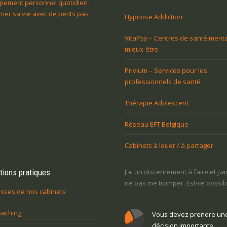
pement personnel quotidien :
mer sa vie avec de petits pas
Hypnose Addiction
VitaPsy – Centres de santé menta
mieux-être
Privium – Services pour les
professionnels de santé
Thérapie Adolescent
Réseau EFT Belgique
Cabinets à louer / à partager
ais j’ai peur
tions pratiques
J’ai un discernement à faire et j’aimerais
Je ne sais pas ce q
s marges de
ne pas me tromper. Est-ce possible?
la vie : comment r
sses de nos cabinets
oaching
Vous devez prendre une
Vous voul
e une
décision importante
personne