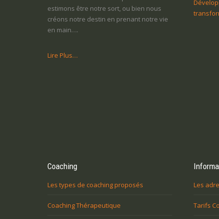
Dévelop
estimons être notre sort, ou bien nous
transfor
créons notre destin en prenant notre vie
en main….
Lire Plus…
Mes enfants ne m’écoutent pas et ça
Coaching
J’en ai marre de mon travail, m
Informa
m’énerve! comment le faire respecter?
de changer. Quelles sont me
Les types de coaching proposés
Les adre
manœuvre ?
Coaching Thérapeutique
Tarifs C
Vous n’arrivez pas à surmonter une
e
difficulté, un blocage, une réaction
Vous devez prendr