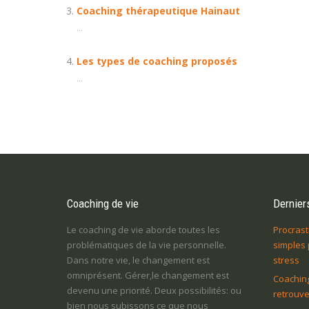
Coaching thérapeutique Hainaut
...
Les types de coaching proposés
...
Coaching de vie
Derniers
Le coaching de vie aborde toutes les
Procrasti
problématiques de la vie personnelle.
simples 
Dans notre vie, le changement est
stress
omniprésent. Gérer,le changement est
Coaching
devenu une priorité. Deux possibilités: ou
retrouve
bien nous subissons ce que nous