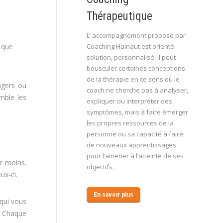
Thérapeutique
L’ accompagnement proposé par
que
Coaching Hainaut est orienté
solution, personnalisé. Il peut
bousculer certaines conceptions
de la thérapie en ce sens où le
agers ou
coach ne cherche pas à analyser,
mble les
expliquer ou interpréter des
symptômes, mais à faire émerger
les propres ressources de la
personne ou sa capacité à faire
de nouveaux apprentissages
pour l’amener à l’atteinte de ses
ir moins.
objectifs.
ux-ci.
En savoir plus
 qui vous
». Chaque