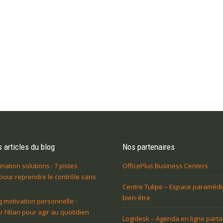
 articles du blog
Nos partenaires
nation solutions : 7 pistes
OfficePlus Business Centers
pour reprendre le contrôle sans
Centre Tulipe – Espace paramédi
bien-être
 motivation personnelle :
r l’élan pour agir au quotidien
Logidesk – Agenda en ligne part