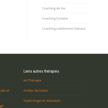
Coaching de Vie
Coaching Scolaire
Coaching nutritionnel Hainaut
Liens autres thérapies
Art Thérapie
cale et
Arrêter de fumer
Sophrologie et relaxation
agé