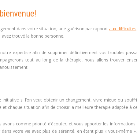
bienvenue!
ngement dans votre situation, une guérison par rapport
aux difficultés
s avez trouvé la bonne personne.
Coach Tournai Coaching Tournai
notre expertise afin de supprimer définitivement vos troubles pass
pagnerons tout au long de la thérapie, nous allons trouver ense
épanouissement.
psychologue coach Tournaicoaching coach
ai , professionnel Tournai
nitiative si l’on veut obtenir un changement, vivre mieux ou souffr
 chaque situation afin de choisir la meilleure thérapie adaptée à ce
us avons comme priorité d’écouter, et vous apporter les informations
cer dans votre vie avec plus de sérénité, en étant plus « vous-même 