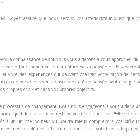
nt.
coaching de vie coaching Tournaicoach Tournai coach
nces. Soyez assuré que nous serons vos interlocuteur quels que so
veloppement Tournai, coach professionnel Tournai coaching
ch Tournai coach
e vers la connaissance de soi.Nous vous aiderons à vous approcher d
e sur le fonctionnement ou la nature de sa pensée et de ses émot
 et vivre des expériences qui peuvent changer votre façon de pens
Beaucoup de personnes sont conscientes qu’une pensée peut changer 
s propres choix et dans vos propres objectifs.
s le processus de changement. Nous nous engageons à vous aider à ad
mporte quel domaine, nous restons votre interlocuteur. Évitez de pe
tôt à un un interlocuteur qui pourra mieux comprendre vos difficult
ources des problèmes afin d’en apporter les solutions adéquates
 developpement Tournai , coach professionnel