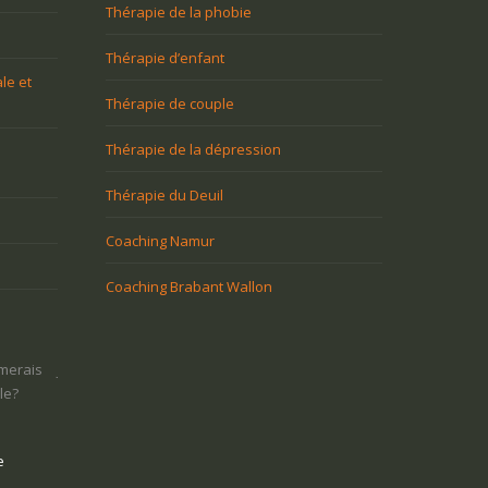
Thérapie de la phobie
Thérapie d’enfant
le et
Thérapie de couple
Thérapie de la dépression
Thérapie du Deuil
Coaching Namur
Coaching Brabant Wallon
ue je veux faire dans
Une tuile m’est tombée dessus et j’ai
On m’imp
etrouver un sens
perdu tout goût à la vie. Comment m’en
travailler
sortir?
issue?
ez trouver votre voix
Vo
lle
Vous voulez trouver votre voix