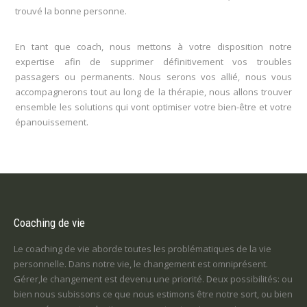
trouvé la bonne personne.
En tant que coach, nous mettons à votre disposition notre
expertise afin de supprimer définitivement vos troubles
passagers ou permanents. Nous serons vos allié, nous vous
accompagnerons tout au long de la thérapie, nous allons trouver
ensemble les solutions qui vont optimiser votre bien-être et votre
épanouissement.
Coaching de vie
Le coaching de vie aborde toutes les problématiques de la vie
personnelle. Dans notre vie, le changement est omniprésent.
Gérer,le changement est devenu une priorité. Deux possibilités: ou
bien nous subissons ce que nous estimons être notre sort, ou bien