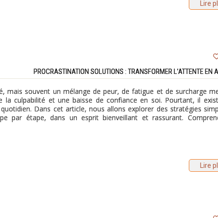
Lire p
PROCRASTINATION SOLUTIONS : TRANSFORMER L’ATTENTE EN 
é, mais souvent un mélange de peur, de fatigue et de surcharge me
de la culpabilité et une baisse de confiance en soi. Pourtant, il exis
uotidien. Dans cet article, nous allons explorer des stratégies simp
étape par étape, dans un esprit bienveillant et rassurant. Compren
Lire p