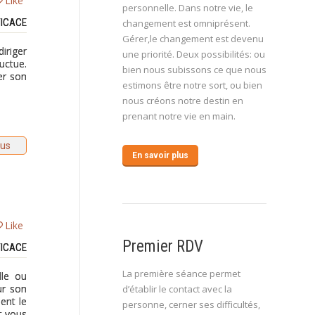
Like
personnelle. Dans notre vie, le
FICACE
changement est omniprésent.
Gérer,le changement est devenu
iriger
une priorité. Deux possibilités: ou
uctue.
bien nous subissons ce que nous
er son
estimons être notre sort, ou bien
nous créons notre destin en
prenant notre vie en main.
lus
En savoir plus
Like
Premier RDV
FICACE
La première séance permet
lle ou
ur son
d’établir le contact avec la
ent le
personne, cerner ses difficultés,
t vous