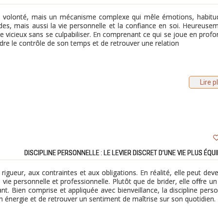
de volonté, mais un mécanisme complexe qui mêle émotions, habitu
tudes, mais aussi la vie personnelle et la confiance en soi. Heureuseme
le vicieux sans se culpabiliser. En comprenant ce qui se joue en profo
endre le contrôle de son temps et de retrouver une relation
Lire p
DISCIPLINE PERSONNELLE : LE LEVIER DISCRET D’UNE VIE PLUS ÉQUI
rigueur, aux contraintes et aux obligations. En réalité, elle peut dev
vie personnelle et professionnelle. Plutôt que de brider, elle offre un
iant. Bien comprise et appliquée avec bienveillance, la discipline pers
n énergie et de retrouver un sentiment de maîtrise sur son quotidien.