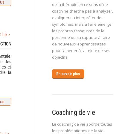
lus
de la thérapie en ce sens où le
coach ne cherche pas à analyser,
expliquer ou interpréter des
symptômes, mais à faire émerger
les propres ressources de la
Like
personne ou sa capacité à faire
ACTION
de nouveaux apprentissages
pour l’amener à l’atteinte de ses
ntale.
objectifs.
te des
les et
dre la
En savoir plus
lus
Coaching de vie
Le coaching de vie aborde toutes
les problématiques de la vie