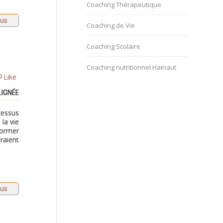
Coaching Thérapeutique
lus
Coaching de Vie
Coaching Scolaire
Coaching nutritionnel Hainaut
Like
LIGNÉE
cessus
la vie
former
raient
lus