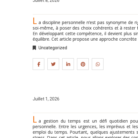
Juillet 8, 2026
L
a discipline personnelle n’est pas synonyme de rig
soi-même, à poser des choix cohérents et à rester f
En développant cette compétence, il devient plus si
équilibre. Cet article propose une approche concrète e
Uncategorized
Juillet 1, 2026
L
a gestion du temps est un défi quotidien pou
personnelle. Entre les urgences, les imprévus et les 
emploi du temps. Pourtant, quelques ajustements s
stress. Dans cet article, nous allons explorer des c