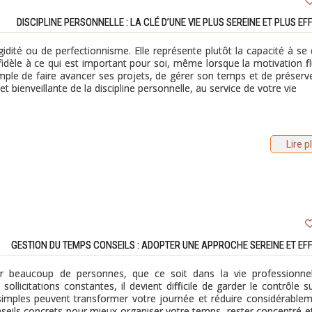
DISCIPLINE PERSONNELLE : LA CLÉ D’UNE VIE PLUS SEREINE ET PLUS EF
idité ou de perfectionnisme. Elle représente plutôt la capacité à se d
idèle à ce qui est important pour soi, même lorsque la motivation fl
mple de faire avancer ses projets, de gérer son temps et de préserv
t bienveillante de la discipline personnelle, au service de votre vie
Lire p
GESTION DU TEMPS CONSEILS : ADOPTER UNE APPROCHE SEREINE ET EF
r beaucoup de personnes, que ce soit dans la vie professionne
sollicitations constantes, il devient difficile de garder le contrôle s
imples peuvent transformer votre journée et réduire considérablem
onseils concrets pour mieux organiser votre temps, rester concentré e