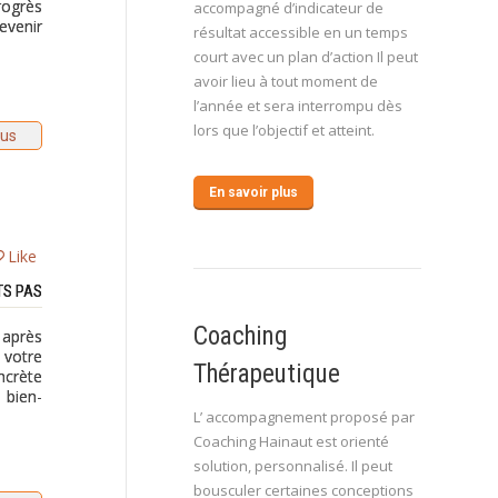
rogrès
accompagné d’indicateur de
evenir
résultat accessible en un temps
court avec un plan d’action Il peut
avoir lieu à tout moment de
l’année et sera interrompu dès
lors que l’objectif et atteint.
lus
En savoir plus
Like
TS PAS
Coaching
 après
 votre
Thérapeutique
ncrète
 bien-
L’ accompagnement proposé par
Coaching Hainaut est orienté
solution, personnalisé. Il peut
bousculer certaines conceptions