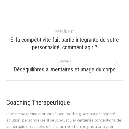
Navigation
PRÉCÉDENT
article
Si la compétitivité fait partie intégrante de votre
Article
personnalité, comment agir ?
précédent
:
SUIVANT
Article
Déséquilibres alimentaires et image du corps
suivant
:
Coaching Thérapeutique
L’ accompagnement proposé par Coaching Hainaut est orienté
solution, personnalisé. Il peut bousculer certaines conceptions de
la thérapie en ce sens où le coach ne cherche pas à analyser,