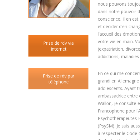
nous pouvons toujour
dans notre pouvoir 
conscience. Il en es
et décider d’en chang
l’accueil des émotio
votre vie en main. V
Prise de rdv via
Internet
(expatriation, divorc
addictions, maladies
En ce qui me concerne
Prise de rdv par
grandi en Allemagne a
téléphone
adolescents. Ayant tr
ambassadrice entre d
Wallon, je consulte 
Francophone pour l’
Psychothérapeutes H
(PsySM). Je suis auss
à respecter le Code 