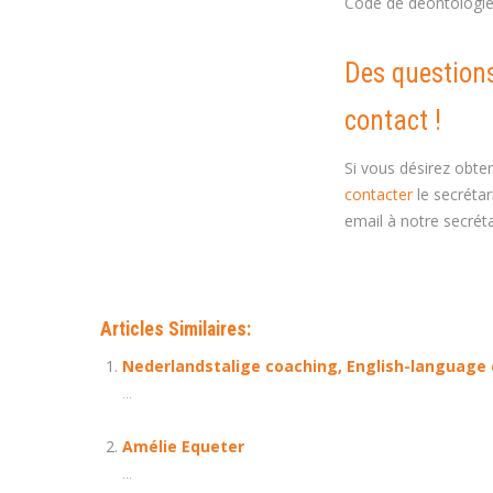
Code de déontologie 
Des questions
contact !
Si vous désirez obte
contacter
le secréta
email à notre secréta
Articles Similaires:
Nederlandstalige coaching, English-language 
...
Amélie Equeter
...