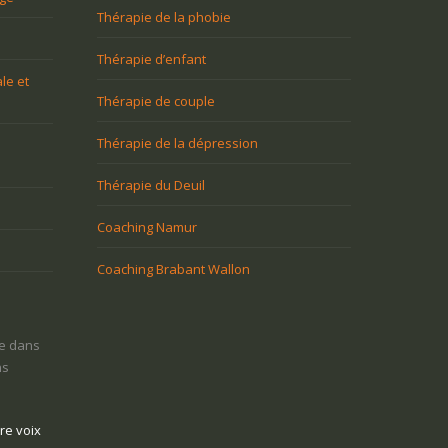
Thérapie de la phobie
Thérapie d’enfant
le et
Thérapie de couple
Thérapie de la dépression
Thérapie du Deuil
Coaching Namur
Coaching Brabant Wallon
uile m’est tombée dessus et j’ai
On m’impose une nouvelle façon de
 tout goût à la vie. Comment m’en
travailler et je le vis très mal. Quelle
?
issue?