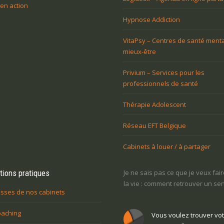
 en action
Hypnose Addiction
VitaPsy – Centres de santé menta
mieux-être
Privium – Services pour les
professionnels de santé
Thérapie Adolescent
Réseau EFT Belgique
Cabinets à louer / à partager
ment à faire et j’aimerais
tions pratiques
Je ne sais pas ce que je veux faire dans
Une t
er. Est-ce possible?
la vie : comment retrouver un sens
perdu
sses de nos cabinets
sortir
oaching
evez prendre une
Vous voulez trouver votre voix