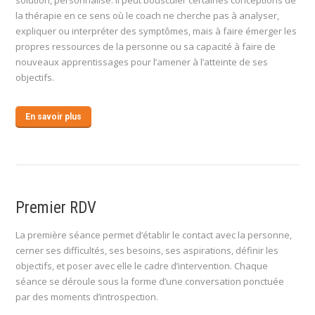
solution, personnalisé. Il peut bousculer certaines conceptions de
la thérapie en ce sens où le coach ne cherche pas à analyser,
expliquer ou interpréter des symptômes, mais à faire émerger les
propres ressources de la personne ou sa capacité à faire de
nouveaux apprentissages pour l’amener à l’atteinte de ses
objectifs.
En savoir plus
Premier RDV
La première séance permet d’établir le contact avec la personne,
cerner ses difficultés, ses besoins, ses aspirations, définir les
objectifs, et poser avec elle le cadre d’intervention. Chaque
séance se déroule sous la forme d’une conversation ponctuée
par des moments d’introspection.