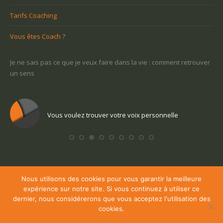
Tarifs Coaching
Vous êtes Coach ?
-ce
Je ne sais pas ce que je veux faire dans la vie : comment retrouver
Une
un sens
Com
Vous voulez trouver votre voix personnelle
Nous utilisons des cookies pour vous garantir la meilleure
Copyright ©, 2026 Coaching Hainaut - Mons, Tournai, Charleroi et les
expérience sur notre site. Si vous continuez à utiliser ce
environs, tous droits réservés.
dernier, nous considérerons que vous acceptez l'utilisation des
Powered by
Privium – Des services qui soutiennent vos soins. Pour
cookies.
psychologues, psychotherapeutes et hypnotherapeutes.