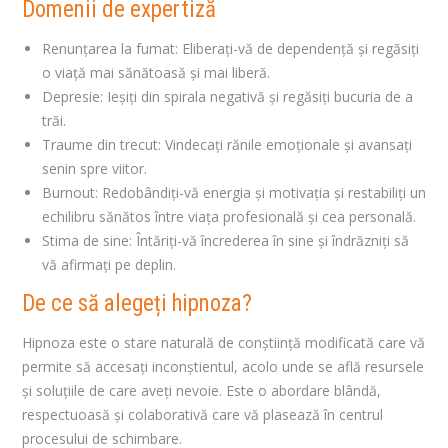
Domenii de expertiză
Renunțarea la fumat: Eliberați-vă de dependență și regăsiți
o viață mai sănătoasă și mai liberă.
Depresie: Ieșiți din spirala negativă și regăsiți bucuria de a
trăi.
Traume din trecut: Vindecați rănile emoționale și avansați
senin spre viitor.
Burnout: Redobândiți-vă energia și motivația și restabiliți un
echilibru sănătos între viața profesională și cea personală.
Stima de sine: Întăriți-vă încrederea în sine și îndrăzniți să
vă afirmați pe deplin.
De ce să alegeți hipnoza?
Hipnoza este o stare naturală de conștiință modificată care vă
permite să accesați inconștientul, acolo unde se află resursele
și soluțiile de care aveți nevoie. Este o abordare blândă,
respectuoasă și colaborativă care vă plasează în centrul
procesului de schimbare.