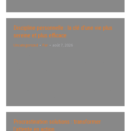
considérablement le stress.…
Discipline personnelle : la clé d’une vie plus
sereine et plus efficace
Uncategorized
Par
août 7, 2026
La discipline personnelle n’est pas synonyme de
rigidité ou de perfectionnisme. Elle représente plutôt la
capacité à se diriger soi-même, à poser des choix
cohérents et à rester fidèle à ce qui est important pour
soi, même lorsque la motivation fluctue. En
développant cette compétence, il devient plus simple
de faire avancer ses projets, de…
Procrastination solutions : transformer
l’attente en action