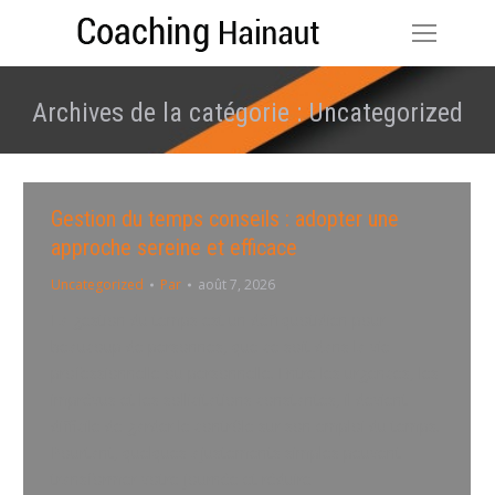
Archives de la catégorie :
Uncategorized
Vous êtes ici :
Gestion du temps conseils : adopter une
approche sereine et efficace
Uncategorized
Par
août 7, 2026
La gestion du temps est un défi quotidien pour
beaucoup de personnes, que ce soit dans la vie
professionnelle ou personnelle. Entre les urgences, les
imprévus et les sollicitations constantes, il devient
difficile de garder le contrôle sur son emploi du temps.
Pourtant, quelques ajustements simples peuvent
transformer votre journée et réduire