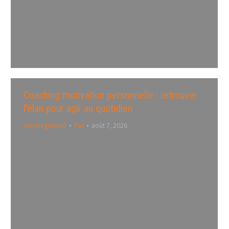
penser, d’agir et de vivre. En intégrant des habitudes
simples, vous pouvez renforcer votre confiance,
diminuer le stress et retrouver un sentiment de
cohérence dans votre vie. Cet article propose une
approche…
Coaching motivation personnelle : retrouver
l’élan pour agir au quotidien
Uncategorized
Par
août 7, 2026
Nous traversons tous des périodes de baisse de
motivation, de doutes ou de fatigue mentale. Le
coaching motivation personnelle apporte un cadre
sécurisant et structuré pour retrouver de l’énergie,
clarifier ses priorités et passer à l’action de manière
durable. L’objectif n’est pas de vous transformer du
jour au lendemain, mais de vous aider à faire…