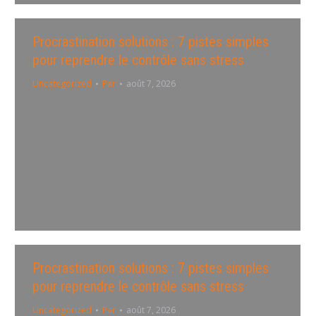
Procrastination solutions : 7 pistes simples
pour reprendre le contrôle sans stress
Uncategorized
Par
août 7, 2026
La procrastination touche beaucoup de personnes,
souvent sans lien avec un manque de volonté. Elle
apparaît quand une tâche semble trop floue, trop
longue ou trop lourde à commencer. Les bonnes
procrastination solutions ne consistent pas à se forcer
davantage, mais à rendre l’action plus simple et plus
concrète. Avec quelques ajustements, il devient plus…
Procrastination solutions : 7 pistes simples
pour reprendre le contrôle sans stress
Uncategorized
Par
août 7, 2026