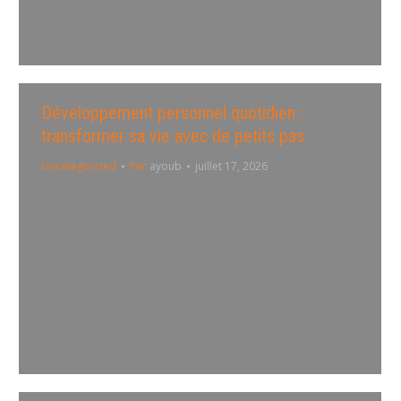
durable. L’objectif n’est pas de vous transformer du
jour au lendemain, mais de vous aider à faire…
Développement personnel quotidien :
transformer sa vie avec de petits pas
Uncategorized
Par
ayoub
juillet 17, 2026
Le développement personnel quotidien n’est pas une
révolution brusque, mais une succession de petits
gestes qui, jour après jour, changent votre manière de
penser, d’agir et de vivre. En intégrant des habitudes
simples, vous pouvez renforcer votre confiance,
diminuer le stress et retrouver un sentiment de
cohérence dans votre vie. Cet article propose une
approche…