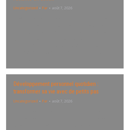
Uncategorized
Par
août 7, 2026
La procrastination n’est pas un manque de volonté,
mais souvent un mélange de peur, de fatigue et de
surcharge mentale. Lorsqu’elle s’installe, elle peut
générer du stress, de la culpabilité et une baisse de
confiance en soi. Pourtant, il existe des solutions
concrètes pour reprendre la main sur son quotidien.
Dans cet article, nous allons…
Développement personnel quotidien :
transformer sa vie avec de petits pas
Uncategorized
Par
août 7, 2026
Le développement personnel quotidien n’est pas une
révolution brusque, mais une succession de petits
gestes qui, jour après jour, changent votre manière de