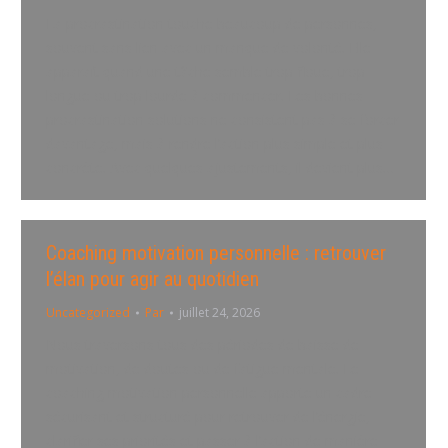
La procrastination touche beaucoup de personnes,
souvent sans lien avec un manque de volonté. Elle
apparaît quand une tâche semble trop floue, trop
longue ou trop lourde à commencer. Les bonnes
procrastination solutions ne consistent pas à se forcer
davantage, mais à rendre l’action plus simple et plus
concrète. Avec quelques ajustements, il devient plus…
Coaching motivation personnelle : retrouver
l’élan pour agir au quotidien
Uncategorized
Par
juillet 24, 2026
Nous traversons tous des périodes de baisse de
motivation, de doutes ou de fatigue mentale. Le
coaching motivation personnelle apporte un cadre
sécurisant et structuré pour retrouver de l’énergie,
clarifier ses priorités et passer à l’action de manière