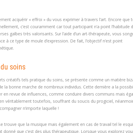
ent acquérir « effroi » du vous exprimer à travers l’art. Encore que 
ellement, c’est couramment car tout participant n’a point l’habitude d
verses galbes très valorisants. Sur l’aide d’un art-thérapeute, vous son
ce à ce type de moule d’expression. De fait, l’objectif n’est point
hétique.
 du soins
arts créatifs tels pratique du soins, se présente comme un matière biz
e la bonne marche de nombreux individus. Cette dernière a la possibil
sser en revue de influences, comme conduire divers communs mais ég
en véritablement toutefois, souffrant du soucis du progiciel, néanmoins
ccompagner n’importe laquelle !
e trouve que la musique mais également en cas de travail tel le esqu
ant donné que c’est des plus thérapeutique. Lorsque vous explorez vou