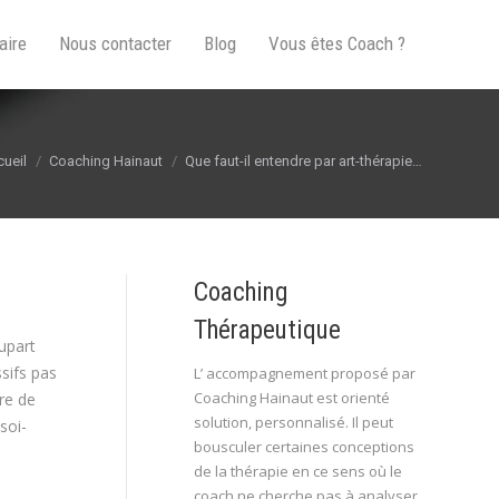
aire
Nous contacter
Blog
Vous êtes Coach ?
s êtes ici :
ueil
Coaching Hainaut
Que faut-il entendre par art-thérapie…
Coaching
Thérapeutique
lupart
ssifs pas
L’ accompagnement proposé par
Coaching Hainaut est orienté
ure de
solution, personnalisé. Il peut
soi-
bousculer certaines conceptions
de la thérapie en ce sens où le
coach ne cherche pas à analyser,