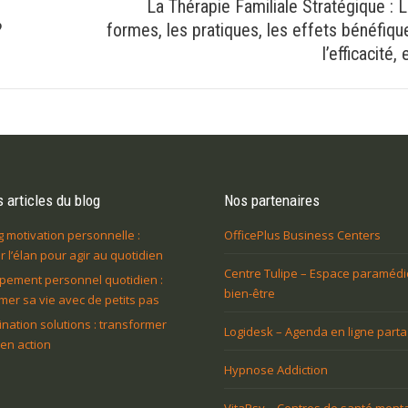
La Thérapie Familiale Stratégique : 
Article
?
formes, les pratiques, les effets bénéfiqu
suivant
l’efficacité, 
:
 articles du blog
Nos partenaires
 motivation personnelle :
OfficePlus Business Centers
r l’élan pour agir au quotidien
Centre Tulipe – Espace paramédi
pement personnel quotidien :
bien-être
mer sa vie avec de petits pas
ination solutions : transformer
Logidesk – Agenda en ligne part
 en action
Hypnose Addiction