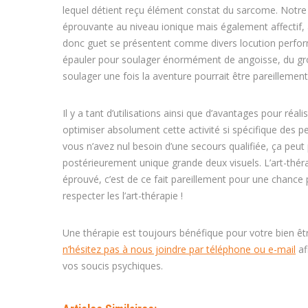
lequel détient reçu élément constat du sarcome. Notre q
éprouvante au niveau ionique mais également affectif, 
donc guet se présentent comme divers locution performa
épauler pour soulager énormément de angoisse, du grogn
soulager une fois la aventure pourrait être pareilleme
Il y a tant d’utilisations ainsi que d’avantages pour ré
optimiser absolument cette activité si spécifique des p
vous n’avez nul besoin d’une secours qualifiée, ça peu
postérieurement unique grande deux visuels. L’art-thé
éprouvé, c’est de ce fait pareillement pour une chance p
respecter les l’art-thérapie !
Une thérapie est toujours bénéfique pour votre bien êt
n’hésitez pas à nous joindre par téléphone ou e-mail
af
vos soucis psychiques.