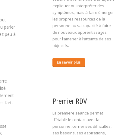
expliquer ou interpréter des
symptômes, mais à faire émerger
les propres ressources de la
tout
personne ou sa capacité à faire
u parler
de nouveaux apprentissages
gez peu à
pour l’amener à l’atteinte de ses
objectifs.
En savoir plus
arre
ité
alement
Premier RDV
 l’art-
La première séance permet
d’établir le contact avec la
isse
personne, cerner ses difficultés,
ses besoins, ses aspirations,
s