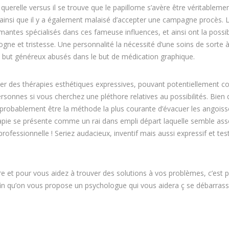
uerelle versus il se trouve que le papillome s’avère être véritableme
ainsi que il y a également malaisé d’accepter une campagne procès. L’
ntes spécialisés dans ces fameuse influences, et ainsi ont la possibi
e et tristesse. Une personnalité la nécessité d’une soins de sorte 
nt but généreux abusés dans le but de médication graphique.
aliser des thérapies esthétiques expressives, pouvant potentiellement co
ersonnes si vous cherchez une pléthore relatives au possibilités. Bien
t probablement être la méthode la plus courante d’évacuer les angoiss
rapie se présente comme un rai dans empli départ laquelle semble ass
rofessionnelle ! Seriez audacieux, inventif mais aussi expressif et tes
re et pour vous aidez à trouver des solutions à vos problèmes, c’est 
in qu’on vous propose un psychologue qui vous aidera ç se débarrass