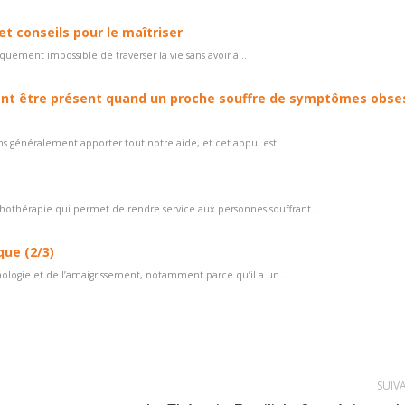
t conseils pour le maîtriser
uement impossible de traverser la vie sans avoir à...
ent être présent quand un proche souffre de symptômes obses
 généralement apporter tout notre aide, et cet appui est...
hothérapie qui permet de rendre service aux personnes souffrant...
que (2/3)
chologie et de l’amaigrissement, notamment parce qu’il a un...
SUIV