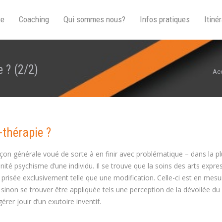
ue
Coaching
Qui sommes nous?
Infos pratiques
Itinér
 ? (2/2)
Vou
Acc
-thérapie ?
façon générale voué de sorte à en finir avec problématique – dans la p
rénité psychisme d’une individu. Il se trouve que la soins des arts expre
e prisée exclusivement telle que une modification. Celle-ci est en mes
 sinon se trouver être appliquée tels une perception de la dévoilée du 
er jouir d’un exutoire inventif.