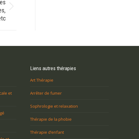
Les
es,
etc
Liens autres thérapies
Art Thérapie
cale et
Arrêter de fumer
Sophrologie et relaxation
agé
Thérapie de la phobie
Thérapie d’enfant