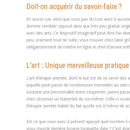
Doit-on acquérir du savoir-faire ?
En aucun cas. Ainsi que vous pas du tout avez à aucunem
domine sembler opposé ainsi que très peu gratuit origin
avec des arts. Ce dispositif imaginatif peut-être l’un di
peu, vraiment tout de suite, vous trouver chez l’aise grâ
obligatoirement de mettre en ligne le chef-d’œuvre est
L’art : Unique merveilleuse pratique
L’art-thérapie animée, dont le but est de se servir des 
laquelle peut passe de nombreuses merveilles au sein d
soutenir une personnalité entre s’exprimer, parmi pa
chez sécuriser un fraternité du soi-même. Celle-ci souti
thérapie semble habile du fait qu’elle est à même de a
Est ce que vous avez à présent appuyé quel nombre il s
vous muscle derrière bizarre longuette date ? C’est ét