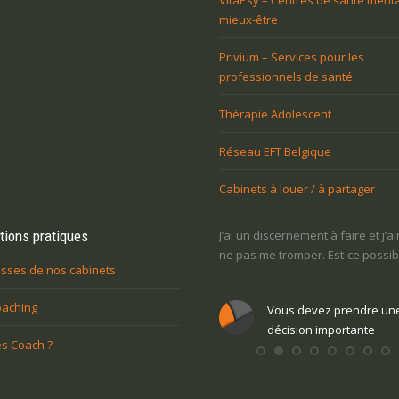
VitaPsy – Centres de santé menta
mieux-être
Privium – Services pour les
professionnels de santé
Thérapie Adolescent
Réseau EFT Belgique
Cabinets à louer / à partager
tions pratiques
’en ai marre de mon travail, mais j’ai peur
J’ai un discernement à faire et j’a
e changer. Quelles sont mes marges de
ne pas me tromper. Est-ce possib
sses de nos cabinets
anœuvre ?
oaching
Vous devez prendre un
Vous devez prendre une
décision importante
s Coach ?
décision importante