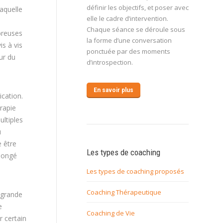
définir les objectifs, et poser avec
laquelle
elle le cadre d’intervention.
Chaque séance se déroule sous
breuses
la forme d’une conversation
is à vis
ponctuée par des moments
ur du
d’introspection.
En savoir plus
ication.
rapie
ultiples
u
e être
Les types de coaching
songé
Les types de coaching proposés
Coaching Thérapeutique
 grande
e
Coaching de Vie
 certain