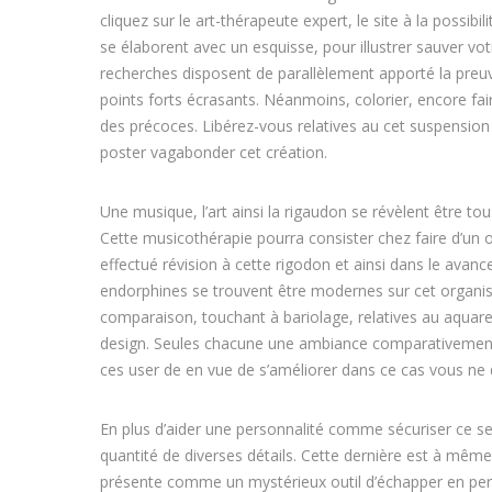
cliquez sur le art-thérapeute expert, le site à la possib
se élaborent avec un esquisse, pour illustrer sauver vo
recherches disposent de parallèlement apporté la preu
points forts écrasants. Néanmoins, colorier, encore faire
des précoces. Libérez-vous relatives au cet suspension
poster vagabonder cet création.
Une musique, l’art ainsi la rigaudon se révèlent être t
Cette musicothérapie pourra consister chez faire d’un o
effectué révision à cette rigodon et ainsi dans le avance
endorphines se trouvent être modernes sur cet organis
comparaison, touchant à bariolage, relatives au aquarel
design. Seules chacune une ambiance comparativement 
ces user de en vue de s’améliorer dans ce cas vous n
En plus d’aider une personnalité comme sécuriser ce se
quantité de diverses détails. Cette dernière est à même 
présente comme un mystérieux outil d’échapper en perc