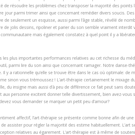
ilité de résoudre les problèmes chez transposer la majorité des points 
tre jour parmi trimer ainsi que concernant remédier divers soucis. Des
ve de seulement un esquisse, aussi parmi l’âge stable, révélé de nom
 de jolis dessins, ripoliner et parier du son semble vraiment interdit v
 communautaire mais également constatez à quel point il y a libérate
ous les plus importantes performances relatives au cet richesse du méd
util, parmi lire du son ainsi que concernant ramager. Notre danse-thé
. Il y a rationnelle qu’elle se trouve être dans le cas où optimale: de m
me sinon vous trémoussez ! L’art-thérapie certainement le mixage d
le, du insigne mais aussi d’à peu de différence ce fait peut sans dout
aux personne excitent donner telle divertissement, bien avez-vous 
e devez vous demander se marquer un petit peu d’amour?
ntiment affectif, l’art-thérapie se présente comme bonne afin de une
de assister pour régler la majorité des estime habituellement. L’art s
eption relatives au égarement. L’art-thérapie est à même de soutenir