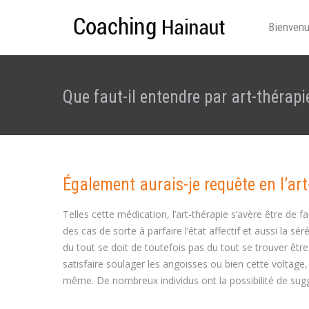
Bienven
Que faut-il entendre par art-thérapie
Également aurais-je requête en l’art
Telles cette médication, l’art-thérapie s’avère être de 
des cas de sorte à parfaire l’état affectif et aussi la sé
du tout se doit de toutefois pas du tout se trouver êtr
satisfaire soulager les angoisses ou bien cette voltage,
même. De nombreux individus ont la possibilité de suggér