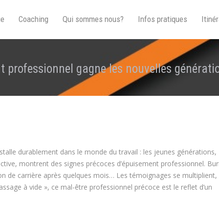
ue
Coaching
Qui sommes nous?
Infos pratiques
Itinér
nt professionnel gagne les nouvelles générati
talle durablement dans le monde du travail : les jeunes générations,
active, montrent des signes précoces d’épuisement professionnel. Bur
on de carrière après quelques mois… Les témoignages se multiplient, 
assage à vide », ce mal-être professionnel précoce est le reflet d’un