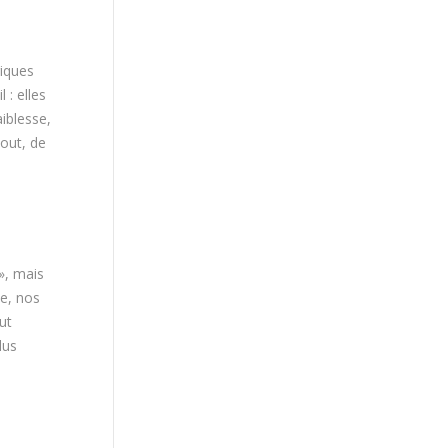
giques
 : elles
iblesse,
out, de
», mais
te, nos
ut
lus