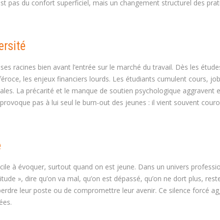
’est pas du confort superficiel, mais un changement structurel des pra
ersité
s racines bien avant l’entrée sur le marché du travail. Dès les étude
féroce, les enjeux financiers lourds. Les étudiants cumulent cours, jo
iales. La précarité et le manque de soutien psychologique aggravent 
e provoque pas à lui seul le burn-out des jeunes : il vient souvent cour
e
fficile à évoquer, surtout quand on est jeune. Dans un univers professi
ttitude », dire qu’on va mal, qu’on est dépassé, qu’on ne dort plus, rest
perdre leur poste ou de compromettre leur avenir. Ce silence forcé ag
ées.