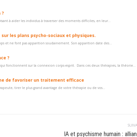
 ?
t à aider les individus à traverser des moments difficiles, en leur...
t sur les plans psycho-sociaux et physiques.
ps et ne font pas apparition soudainement. Son apparition date des...
nce ?
ui fonctionnent sur la connexion corps-esprit. Dans ces deux thérapies, la théorie...
e de favoriser un traitement efficace
peute, tirer le plus grand avantage de votre thérapie ou de vos...
SUIV
IA et psychisme humain : allia