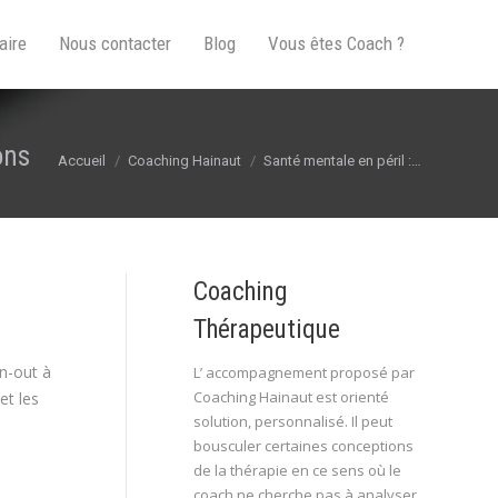
aire
Nous contacter
Blog
Vous êtes Coach ?
ons
Vous êtes ici :
Accueil
Coaching Hainaut
Santé mentale en péril :…
Coaching
Thérapeutique
n-out à
L’ accompagnement proposé par
Coaching Hainaut est orienté
et les
solution, personnalisé. Il peut
bousculer certaines conceptions
de la thérapie en ce sens où le
coach ne cherche pas à analyser,