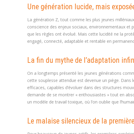
Une génération lucide, mais exposé
La génération Z, tout comme les plus jeunes milléniaux,
conscience des enjeux sociaux, environnementaux et ps
que les règles ont évolué. Mais cette lucidité ne la prot
engagé, connecté, adaptable et rentable en permanence, t
La fin du mythe de l’adaptation infin
On a longtemps présenté les jeunes générations comme «
cette souplesse attendue est devenue un piège. Dans l
efficaces, capables d’évoluer dans des structures mouva
demande de se montrer « enthousiastes » tout en absor
un modèle de travail toxique, où l’on oublie que l’huma
Le malaise silencieux de la premiè
Pour beaucoup de jeunes actifs, les premières expérien