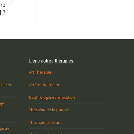
bre
l ?
Liens autres thérapies
Art Thérapie
cale et
Arrêter de fumer
Sophrologie et relaxation
agé
Thérapie de la phobie
Thérapie d’enfant
le et