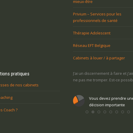
mieux-être
Privium – Services pour les
professionnels de santé
Thérapie Adolescent
Réseau EFT Belgique
Cabinets à louer / à partager
j’ai peur
tions pratiques
J’ai un discernement à faire et j’aimerais
Je ne sais pas ce que j
rges de
ne pas me tromper. Est-ce possible?
la vie : comment retrou
sses de nos cabinets
oaching
Vous devez prendre une
Vous voulez tr
e
décision importante
personnelle
s Coach ?