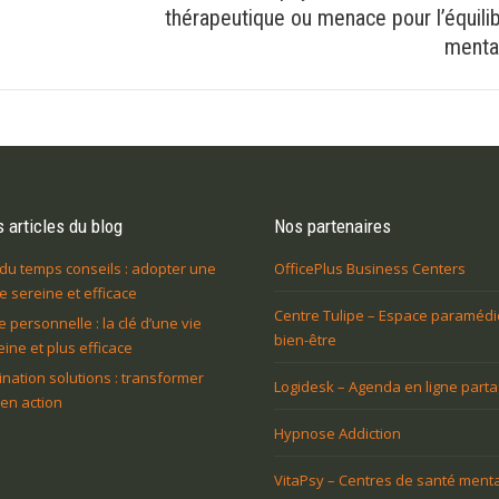
e
Article
thérapeutique ou menace pour l’équili
suivant
menta
:
 articles du blog
Nos partenaires
du temps conseils : adopter une
OfficePlus Business Centers
 sereine et efficace
Centre Tulipe – Espace paramédi
e personnelle : la clé d’une vie
bien-être
eine et plus efficace
ination solutions : transformer
Logidesk – Agenda en ligne part
 en action
Hypnose Addiction
VitaPsy – Centres de santé menta