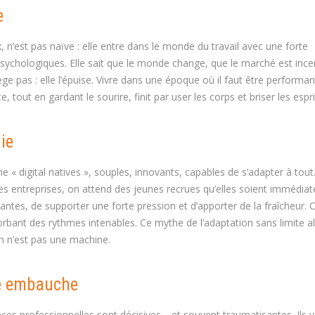
e
 n’est pas naïve : elle entre dans le monde du travail avec une forte
ychologiques. Elle sait que le monde change, que le marché est incer
ège pas : elle l’épuise. Vivre dans une époque où il faut être performan
out en gardant le sourire, finit par user les corps et briser les espri
ie
 digital natives », souples, innovants, capables de s’adapter à tout
es entreprises, on attend des jeunes recrues qu’elles soient immédia
ntes, de supporter une forte pression et d’apporter de la fraîcheur. 
bant des rythmes intenables. Ce mythe de l’adaptation sans limite a
in n’est pas une machine.
re embauche
ces professionnelles sont décisives… et souvent traumatisantes. Ils y