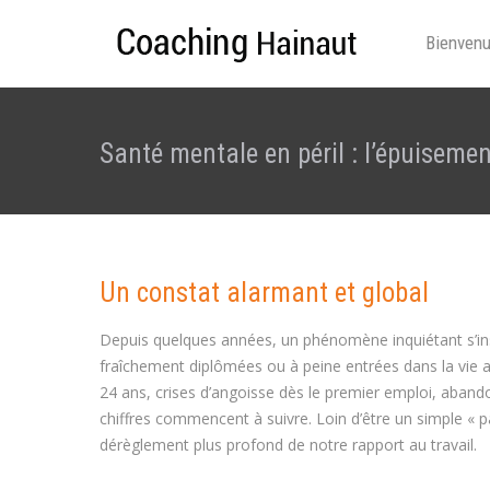
Bienven
Santé mentale en péril : l’épuiseme
Un constat alarmant et global
Depuis quelques années, un phénomène inquiétant s’ins
fraîchement diplômées ou à peine entrées dans la vie 
24 ans, crises d’angoisse dès le premier emploi, aband
chiffres commencent à suivre. Loin d’être un simple « p
dérèglement plus profond de notre rapport au travail.