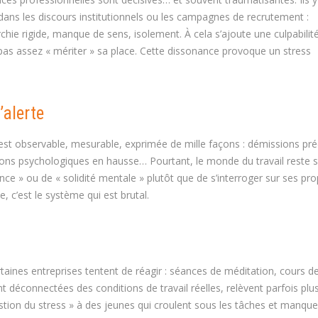
 dans les discours institutionnels ou les campagnes de recrutement :
hie rigide, manque de sens, isolement. À cela s’ajoute une culpabilit
e pas assez « mériter » sa place. Cette dissonance provoque un stress
’alerte
e est observable, mesurable, exprimée de mille façons : démissions pr
tions psychologiques en hausse… Pourtant, le monde du travail reste 
nce » ou de « solidité mentale » plutôt que de s’interroger sur ses pr
le, c’est le système qui est brutal.
aines entreprises tentent de réagir : séances de méditation, cours d
nt déconnectées des conditions de travail réelles, relèvent parfois plus
estion du stress » à des jeunes qui croulent sous les tâches et manqu