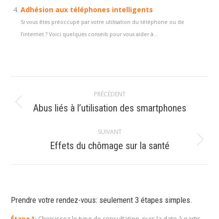
Adhésion aux téléphones intelligents
Si vous êtes préoccupé par votre utilisation du téléphone ou de
l’internet ? Voici quelques conseils pour vous aider à...
Navigation
PRÉCÉDENT
article
Article
Abus liés à l’utilisation des smartphones
précédent
:
SUIVANT
Article
Effets du chômage sur la santé
suivant
:
Prendre votre rendez-vous: seulement 3 étapes simples.
Étape 1
:
Choisissez le type de consultation, puis la date à partir