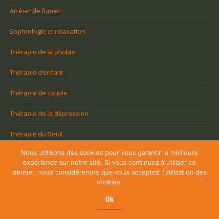
Arrêter de fumer
Sophrologie et relaxation
Thérapie de la phobie
Thérapie d’enfant
Thérapie de couple
Thérapie de la dépression
Thérapie du Deuil
Nous utilisons des cookies pour vous garantir la meilleure
Coaching Namur
expérience sur notre site. Si vous continuez à utiliser ce
dernier, nous considérerons que vous acceptez l'utilisation des
Coaching Brabant Wallon
cookies.
Ok
Coaching