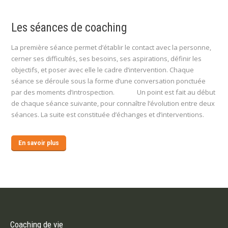
Les séances de coaching
La première séance permet d’établir le contact avec la personne,
cerner ses difficultés, ses besoins, ses aspirations, définir les
objectifs, et poser avec elle le cadre d’intervention. Chaque
séance se déroule sous la forme d’une conversation ponctuée
par des moments d’introspection.
Coach
Un point est fait au début
de chaque séance suivante, pour connaître l’évolution entre deux
séances. La suite est constituée d’échanges et d’interventions.
En savoir plus
Coaching de vie