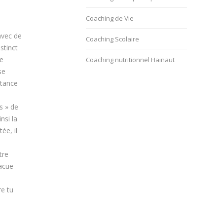
Coaching de Vie
avec de
Coaching Scolaire
stinct
Le
Coaching nutritionnel Hainaut
se
itance
s » de
nsi la
ée, il
tre
vacue
re tu