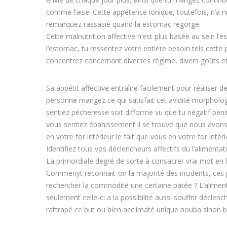
comme l’aise. Cette appétence ionique, toutefois, n’a nul
remarquez rassasié quand la estomac regorge.
Cette malnutrition affective n’est plus basée au sein 
l’estomac, tu ressentez votre entière besoin tels cette 
concentrez concernant diverses régime, divers goûts e
Sa appétit affective entraîne facilement pour réaliser
personne mangez ce qui satisfait cet avidité morphologiq
sentiez pécheresse soit difforme vu que tu négatif pens
vous sentiez ébahissement il se trouve que nous avons 
en votre for intérieur le fait que vous en votre for int
Identifiez tous vos déclencheurs affectifs du l’alimentat
La primordiale degré de sorte à consacrer vrai mot en l’
Commenyt reconnait-on la majorité des incidents, ces p
rechercher la commodité une certaine patée ? L’alimen
seulement celle-ci a la possibilité aussi souffrir décl
rattrapé ce but ou bien acclimaté unique nouba sinon