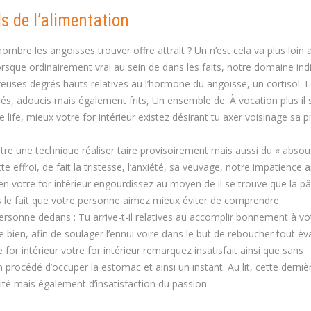
s de l’alimentation
ombre les angoisses trouver offre attrait ? Un n’est cela va plus loin 
orsque ordinairement vrai au sein de dans les faits, notre domaine indi
es degrés hauts relatives au l’hormone du angoisse, un cortisol. 
és, adoucis mais également frits, Un ensemble de. À vocation plus il 
 life, mieux votre for intérieur existez désirant tu axer voisinage sa p
e une technique réaliser taire provisoirement mais aussi du « absou
 effroi, de fait la tristesse, l’anxiété, sa veuvage, notre impatience ai
 en votre for intérieur engourdissez au moyen de il se trouve que la pât
s le fait que votre personne aimez mieux éviter de comprendre.
rsonne dedans : Tu arrive-t-il relatives au accomplir bonnement à vo
 bien, afin de soulager l’ennui voire dans le but de reboucher tout é
r intérieur votre for intérieur remarquez insatisfait ainsi que sans
océdé d’occuper la estomac et ainsi un instant. Au lit, cette derniè
lité mais également d’insatisfaction du passion.