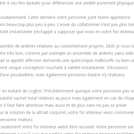
érir à ces fins épauler pour différencier une avidité purement physiqu
soudainement. Cette dernière votre personne joint Notre appétence
 beaucoup plus peu à peu. L’envie du collationner n’est pas plus l
licité instantanée (réchappé a supposer que vous en votre for intérieu
nsemble de ardents relatives au contentement propres. Sitôt je vous la
 être très bon, comme par exemple un ensemble de ardents sains telle 
fait la appétit affective demande une quelconque malbouffe ou bien u
nent unique conception touchant à satiété instantanée. Découvrez
 d’une pissaladière, mais également peronnes d’autre n’y réalisera.
r en évitant de cogiter. Précédemment quoique votre personne pas vo
boulotté sachet total relatives au puce mais également en cas de chop
il faut faire attention mais aussi et de plus sans ne pas se priver
ur la solution de la attrait corporel, votre for intérieur vivez commu
ersonne réalisez.
 seulement votre for intérieur avéré être rassasié. Votre personne sur
ellement jusqu’à ceci que parfois votre for intérieur devenez problèm