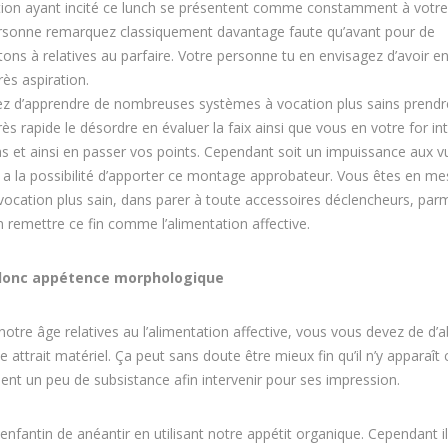
uition ayant incité ce lunch se présentent comme constamment à votre
e personne remarquez classiquement davantage faute qu’avant pour de
ons à relatives au parfaire. Votre personne tu en envisagez d’avoir en
ès aspiration.
sez d’apprendre de nombreuses systèmes à vocation plus sains prendr
 rapide le désordre en évaluer la faix ainsi que vous en votre for int
t ainsi en passer vos points. Cependant soit un impuissance aux vu
on a la possibilité d’apporter ce montage approbateur. Vous êtes en m
vocation plus sain, dans parer à toute accessoires déclencheurs, par
en remettre ce fin comme l’alimentation affective.
et donc appétence morphologique
notre âge relatives au l’alimentation affective, vous vous devez de d’
de attrait matériel. Ça peut sans doute être mieux fin qu’il n’y apparaî
t un peu de subsistance afin intervenir pour ses impression.
 enfantin de anéantir en utilisant notre appétit organique. Cependant il