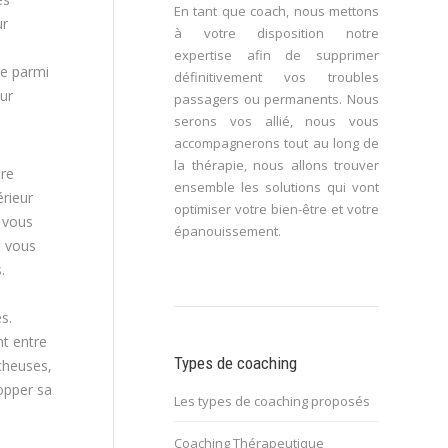
En tant que coach, nous mettons
ur
à votre disposition notre
expertise afin de supprimer
ée parmi
définitivement vos troubles
eur
passagers ou permanents. Nous
serons vos allié, nous vous
accompagnerons tout au long de
la thérapie, nous allons trouver
tre
ensemble les solutions qui vont
érieur
optimiser votre bien-être et votre
ù vous
épanouissement.
u vous
.
s.
nt entre
Types de coaching
cheuses,
lopper sa
Les types de coaching proposés
Coaching Thérapeutique