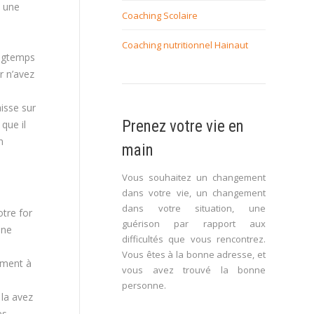
e une
Coaching Scolaire
Coaching nutritionnel Hainaut
ongtemps
r n’avez
isse sur
Prenez votre vie en
que il
n
main
Vous souhaitez un changement
dans votre vie, un changement
dans votre situation, une
tre for
guérison par rapport aux
ine
difficultés que vous rencontrez.
Vous êtes à la bonne adresse, et
nément à
vous avez trouvé la bonne
personne.
 la avez
es