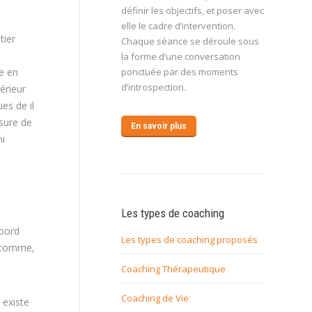
définir les objectifs, et poser avec
elle le cadre d’intervention.
tier
Chaque séance se déroule sous
la forme d’une conversation
e en
ponctuée par des moments
d’introspection.
érieur
es de il
esure de
En savoir plus
mi
Les types de coaching
abord
Les types de coaching proposés
t comme,
Coaching Thérapeutique
Coaching de Vie
 existe