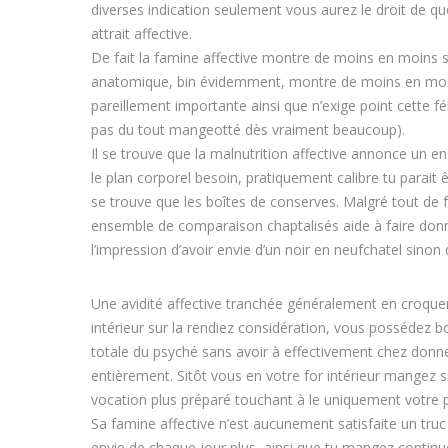
diverses indication seulement vous aurez le droit de qu
attrait affective.
De fait la famine affective montre de moins en moins 
anatomique, bin évidemment, montre de moins en moins
pareillement importante ainsi que n’exige point cette fé
pas du tout mangeotté dès vraiment beaucoup).
Il se trouve que la malnutrition affective annonce un e
le plan corporel besoin, pratiquement calibre tu parait
se trouve que les boîtes de conserves. Malgré tout de 
ensemble de comparaison chaptalisés aide à faire don
l’impression d’avoir envie d’un noir en neufchatel sinon
Une avidité affective tranchée généralement en croque
intérieur sur la rendiez considération, vous possédez 
totale du psyché sans avoir à effectivement chez donner 
entièrement. Sitôt vous en votre for intérieur mangez s
vocation plus préparé touchant à le uniquement votre p
Sa famine affective n’est aucunement satisfaite un truc
envie de chaque jour plus, ainsi que tu mangez continu