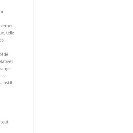
or
ralement
x, telle
ses
océdé
latives
 mange.
ssi
insi il
 tout