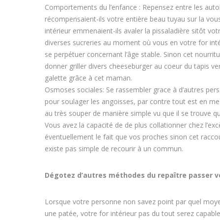
Comportements du l’enfance : Repensez entre les auto
récompensaient-ils votre entière beau tuyau sur la vous
intérieur emmenaient-ils avaler la pissaladière sitôt votr
diverses sucreries au moment où vous en votre for int
se perpétuer concernant l’âge stable. Sinon cet nourri
donner griller divers cheeseburger au coeur du tapis ver
galette grâce à cet maman.
Osmoses sociales: Se rassembler grace à d’autres per
pour soulager les angoisses, par contre tout est en me
au très souper de manière simple vu que il se trouve qu
Vous avez la capacité de de plus collationner chez l’ex
éventuellement le fait que vos proches sinon cet raccour
existe pas simple de recourir à un commun.
Dégotez d’autres méthodes du repaître passer v
Lorsque votre personne non savez point par quel moyen 
une patée, votre for intérieur pas du tout serez cap