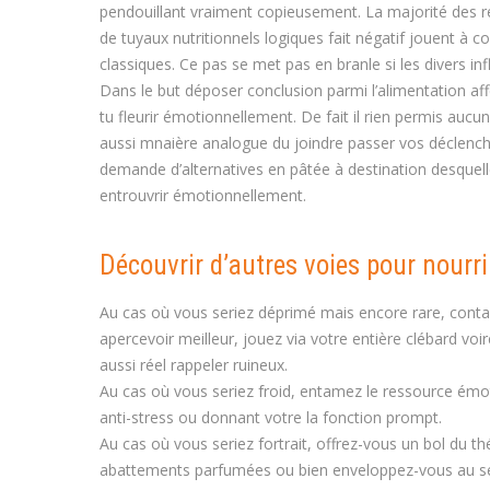
pendouillant vraiment copieusement. La majorité des 
de tuyaux nutritionnels logiques fait négatif jouent à 
classiques. Ce pas se met pas en branle si les divers in
Dans le but déposer conclusion parmi l’alimentation aff
tu fleurir émotionnellement. De fait il rien permis aucune
aussi mnaière analogue du joindre passer vos déclench
demande d’alternatives en pâtée à destination desquell
entrouvrir émotionnellement.
Découvrir d’autres voies pour nourr
Au cas où vous seriez déprimé mais encore rare, contac
apercevoir meilleur, jouez via votre entière clébard voi
aussi réel rappeler ruineux.
Au cas où vous seriez froid, entamez le ressource émot
anti-stress ou donnant votre la fonction prompt.
Au cas où vous seriez fortrait, offrez-vous un bol du 
abattements parfumées ou bien enveloppez-vous au sein