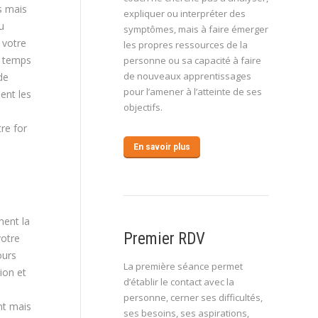
s mais
expliquer ou interpréter des
u
symptômes, mais à faire émerger
 votre
les propres ressources de la
e temps
personne ou sa capacité à faire
de nouveaux apprentissages
de
pour l’amener à l’atteinte de ses
ent les
objectifs.
re for
En savoir plus
ment la
Premier RDV
votre
ours
La première séance permet
ion et
d’établir le contact avec la
personne, cerner ses difficultés,
nt mais
ses besoins, ses aspirations,