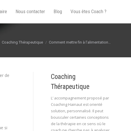
aire
Nous contacter
Blog
Vous êtes Coach ?
 ici :
Coaching Thérapeutique
Comment mettre fin à l’alimentation…
er de
Coaching
Thérapeutique
L’ accompagnement proposé par
Coaching Hainaut est orienté
solution, personnalisé. Il peut
bousculer certaines conceptions
de la thérapie en ce sens où le
e si
coach ne cherche pas à analyser,