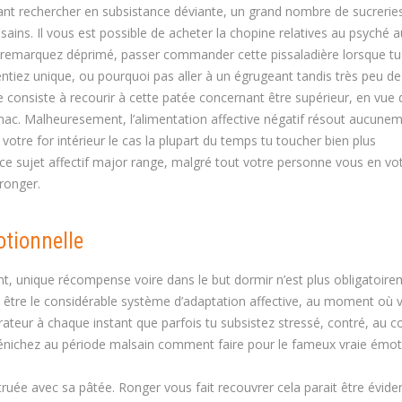
ant rechercher en subsistance déviante, un grand nombre de sucrerie
ns. Il vous est possible de acheter la chopine relatives au psyché a
 remarquez déprimé, passer commander cette pissaladière lorsque tu
tiez unique, ou pourquoi pas aller à un égrugeant tandis très peu d
e consiste à recourir à cette patée concernant être supérieur, en vue 
omac. Malheuresement, l’alimentation affective négatif résout aucunem
n votre for intérieur le cas la plupart du temps tu toucher bien plus
e sujet affectif major range, malgré tout votre personne vous en vot
ronger.
tionnelle
t, unique récompense voire dans le but dormir n’est plus obligatoire
 être le considérable système d’adaptation affective, au moment où 
gérateur à chaque instant que parfois tu subsistez stressé, contré, au c
u dénichez au période malsain comment faire pour le fameux vraie émot
struée avec sa pâtée. Ronger vous fait recouvrer cela parait être évide