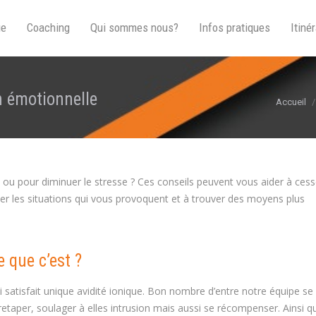
ue
Coaching
Qui sommes nous?
Infos pratiques
Itinér
n émotionnelle
Vous êtes
Accueil
ou pour diminuer le stresse ? Ces conseils peuvent vous aider à cess
er les situations qui vous provoquent et à trouver des moyens plus
e que c’est ?
satisfait unique avidité ionique. Bon nombre d’entre notre équipe se
etaper, soulager à elles intrusion mais aussi se récompenser. Ainsi qu