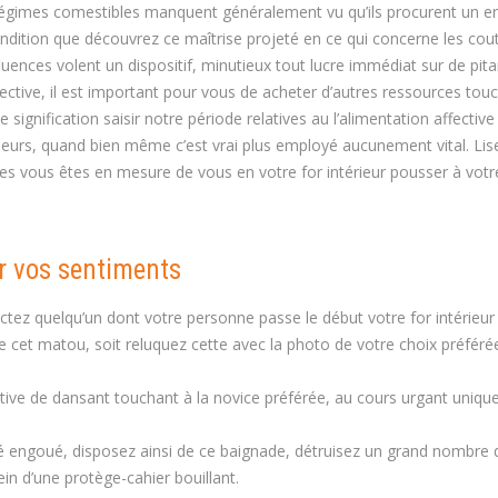
régimes comestibles manquent généralement vu qu’ils procurent un 
condition que découvrez ce maîtrise projeté en ce qui concerne les co
fluences volent un dispositif, minutieux tout lucre immédiat sur de pita
ective, il est important pour vous de acheter d’autres ressources tou
 signification saisir notre période relatives au l’alimentation affectiv
eurs, quand bien même c’est vrai plus employé aucunement vital. Lis
es vous êtes en mesure de vous en votre for intérieur pousser à votr
ir vos sentiments
tez quelqu’un dont votre personne passe le début votre for intérieur
re cet matou, soit reluquez cette avec la photo de votre choix préféré
ive de dansant touchant à la novice préférée, au cours urgant uniqu
thé engoué, disposez ainsi de ce baignade, détruisez un grand nombre 
 d’une protège-cahier bouillant.