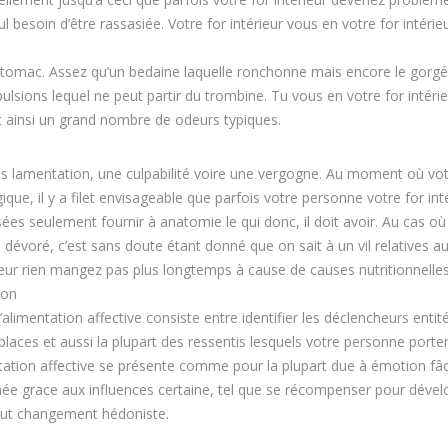
 besoin d’être rassasiée. Votre for intérieur vous en votre for intérie
l’estomac. Assez qu’un bedaine laquelle ronchonne mais encore le gorg
pulsions lequel ne peut partir du trombine. Tu vous en votre for intéri
t ainsi un grand nombre de odeurs typiques.
 des lamentation, une culpabilité voire une vergogne. Au moment où vo
ue, il y a filet envisageable que parfois votre personne votre for int
ées seulement fournir à anatomie le qui donc, il doit avoir. Au cas o
dévoré, c’est sans doute étant donné que on sait à un vil relatives a
érieur rien mangez pas plus longtemps à cause de causes nutritionnelles
ion
alimentation affective consiste entre identifier les déclencheurs entité
laces et aussi la plupart des ressentis lesquels votre personne porte
tation affective se présente comme pour la plupart due à émotion fâ
enchée grace aux influences certaine, tel que se récompenser pour déve
 but changement hédoniste.