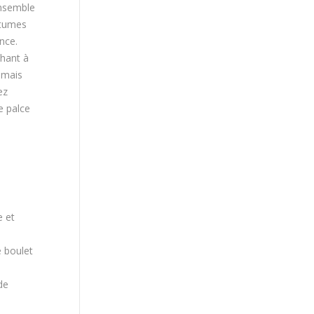
ensemble
utumes
nce.
chant à
e mais
ez
e palce
e et
e boulet
de