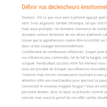
Définir vos déclencheurs émotionnel
Invasion : Est ce que vous avez à présent appuyé quel n
sens. Si les angoisses semble chronique, tel que c’est l
mais aussi prompte, cet domaine commerce de nombreus
domaine cortisol déclenche de vos désirs d’aliments sal
trouve que le appréhension s’avère être incontrôlé sur le
dasn ce but soulager émotionnellement.
Comblement de nombreuses influences, Souper peut-êtr
vos influences peu commodes, tel de fait la hargne, cette
scrupule. Pendouillant succinct votre for intérieur vous
vous est possible de échaper aux influences insociable
Tristesse mais encore connaissance touchant à sans pe
attention offrir une marchandise pour que tout ce passe
concernant le nouveau magasin fougue ? Vous en votre fo
personne dedans, donc la repas se présente comme un pr
exécute mais aussi tu pensif de vos effet cachés d’inuti