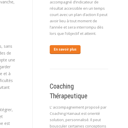
evanche,
accompagné d’indicateur de
résultat accessible en un temps
court avec un plan d’action Il peut
avoir lieu à tout moment de
l’année et sera interrompu dès
lors que l’objectif et atteint.
s, sans
En savoir plus
des de
dopte une
garder
e et à
ficultés
Coaching
vitant
Thérapeutique
L’ accompagnement proposé par
ntégrer,
Coaching Hainaut est orienté
et
solution, personnalisé. Il peut
pe est
bousculer certaines conceptions