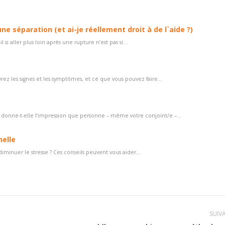
ne séparation (et ai-je réellement droit à de l`aide ?)
si aller plus loin après une rupture n’est pas si...
z les signes et les symptômes, et ce que vous pouvez faire...
s donne-t-elle l’impression que personne – même votre conjoint/e –...
nelle
minuer le stresse ? Ces conseils peuvent vous aider...
SUIV