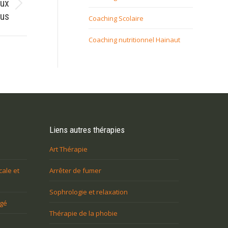
aux
tus
Coaching Scolaire
Coaching nutritionnel Hainaut
Liens autres thérapies
Art Thérapie
cale et
Arrêter de fumer
Sophrologie et relaxation
agé
Thérapie de la phobie