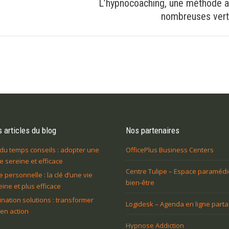
L’hypnocoaching, une méthode 
Article
nombreuses ver
suivant
:
 articles du blog
Nos partenaires
du temps conseils : adopter une
OfficePlus Business Centers
 sereine et efficace
Centre Tulipe – Espace paramédi
e personnelle : la clé d’une vie
bien-être
eine et plus efficace
ination solutions : transformer
Logidesk – Agenda en ligne part
 en action
Hypnose Addiction