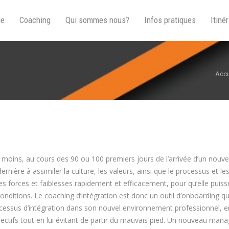
ue
Coaching
Qui sommes nous?
Infos pratiques
Itinér
Vous
Accu
u moins, au cours des 90 ou 100 premiers jours de l’arrivée d’un nouv
rnière à assimiler la culture, les valeurs, ainsi que le processus et le
r ses forces et faiblesses rapidement et efficacement, pour qu’elle puiss
onditions. Le coaching d’intégration est donc un outil d’onboarding qu
ssus d’intégration dans son nouvel environnement professionnel, e
jectifs tout en lui évitant de partir du mauvais pied. Un nouveau man