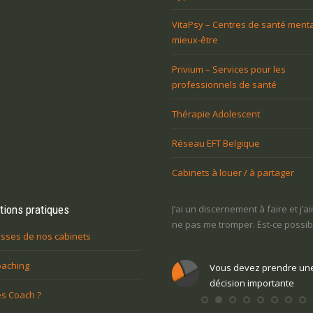
VitaPsy – Centres de santé menta
mieux-être
Privium – Services pour les
professionnels de santé
Thérapie Adolescent
Réseau EFT Belgique
Cabinets à louer / à partager
tions pratiques
’en ai marre de mon travail, mais j’ai peur
J’ai un discernement à faire et j’a
e changer. Quelles sont mes marges de
ne pas me tromper. Est-ce possib
sses de nos cabinets
anœuvre ?
oaching
Vous devez prendre un
Vous devez prendre une
décision importante
s Coach ?
décision importante