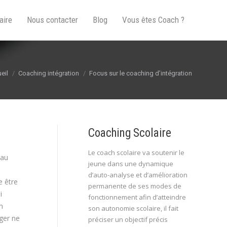
aire
Nous contacter
Blog
Vous êtes Coach ?
 êtes ici :
eil
Coaching intégration
Focus sur le coaching d’intégration
Coaching Scolaire
Le coach scolaire va soutenir le
eau
jeune dans une dynamique
s
d’auto-analyse et d’amélioration
e être
permanente de ses modes de
i
fonctionnement afin d’atteindre
n
son autonomie scolaire, il fait
ager ne
préciser un objectif précis