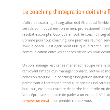
Le coaching d’intégration doit être f
L’offre de coaching d’intégration doit être aussi flexibl
sein de son nouvel environnement professionnel. Il fa
résultat escompté. Quoi qu’il en soit, le coach d’intégr
Comme pour tout coaching, une première réunion servira à
avec le coach. Il est également utile que le client p
communication entre les séances officielles pour écout
Un bon manager est censé mener son équipe vers le su
renvoyant l’image d’un manager confiant, motivé et mot
cohésion d’équipe. Le coaching d’intégration intervie
permettant à l’entreprise d’endiguer certains indicateur
burn-out, etc. sans craindre de perdre le contrôle ou de
Vous éprouvez le besoin de parler à un expert ? N’hési
envoyer un email
pour prendre rendez-vous.