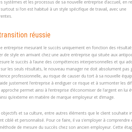
s systèmes et les processus de sa nouvelle entreprise d’accueil, en r
 surtout si l’on est habitué à un style spécifique de travail, avec une
rentes.
transition réussie
ne entreprise mesurant le succès uniquement en fonction des résultat
 de style en arrivant chez une autre entreprise qui située aux antipo
i mesure le succès à l’aune des compétences interpersonnelles et qui a
e sur les seuls résultats, le nouveau manager ne doit absolument pas 
ence professionnelle, au risque de causer du tort à sa nouvelle équip
 aide justement l’entreprise à endiguer ce risque et à surmonter les dif
pproche permet ainsi à l’entreprise d’économiser de l’argent en lui é
ainsi qu’externe en matière de marque employeur et d’image.
bjectifs et sa culture, entre autres éléments que le client souhaite i
ciblé et personnalisé. Pour ce faire, il va s’employer à comprendre 
a méthode de mesure du succès chez son ancien employeur. Cette éta