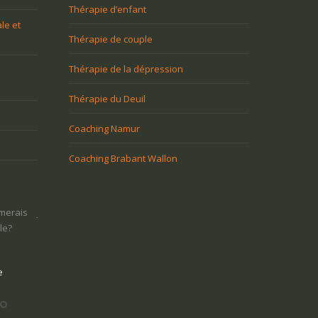
Thérapie d’enfant
le et
Thérapie de couple
Thérapie de la dépression
Thérapie du Deuil
Coaching Namur
Coaching Brabant Wallon
imerais
Je ne sais pas ce que je veux faire dans
Une tuile m’est tombée 
le?
la vie : comment retrouver un sens
perdu tout goût à la v
sortir?
e
Vous voulez trouver votre voix
personnelle
Vous voulez t
personnelle