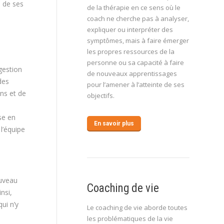
e de ses
de la thérapie en ce sens où le
coach ne cherche pas à analyser,
expliquer ou interpréter des
symptômes, mais à faire émerger
les propres ressources de la
personne ou sa capacité à faire
gestion
de nouveaux apprentissages
des
pour l’amener à l’atteinte de ses
ns et de
objectifs.
se en
En savoir plus
l’équipe
ouveau
Coaching de vie
nsi,
ui n’y
Le coaching de vie aborde toutes
les problématiques de la vie