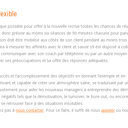
lexible
e que possible pour offrir à la nouvelle recrue toutes les chances de ré
ut donc prévoir au moins six séances de 90 minutes chacune pour parv
ation doit être mobilisé aux côtés de son client pendant au moins trois
 mesurer les affinités avec le client et savoir s’il est disposé à col
uisse communiquer avec son coach par téléphone ou par un autre moyen
er ses préoccupations et lui offrir des réponses adéquates.
ccès et l’accomplissement des objectifs en donnant l’exemple et en
ivant et capable de créer une atmosphère saine, se traduisant par un
nt justement pour aider les nouveaux managers à entreprendre des dé
s négatifs tels que la démotivation, le turnover, le bore-out, ou encore
 se retrouver face à des situations insolubles.
tez pas à
nous contacter
. Pour ce faire, il suffit de nous
appeler
ou no