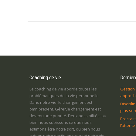
article
Coaching de vie
Derniers
Le coaching de vie aborde toutes les
Gestion 
problématiques de la vie personnelle.
approche
Dans notre vie, le changement est
Disciplin
omniprésent. Gérer,le changement est
plus ser
devenu une priorité. Deux possibilités: ou
Procrast
bien nous subissons ce que nous
l’attente
estimons être notre sort, ou bien nous
créons notre destin en prenant notre vie