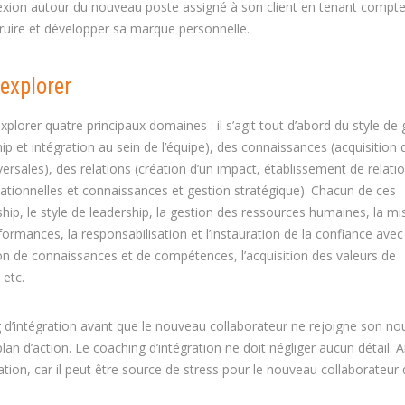
éflexion autour du nouveau poste assigné à son client en tenant compt
struire et développer sa marque personnelle.
explorer
plorer quatre principaux domaines : il s’agit tout d’abord du style de 
hip et intégration au sein de l’équipe), des connaissances (acquisition 
ales), des relations (création d’un impact, établissement de relatio
isationnelles et connaissances et gestion stratégique). Chacun de ces
ship, le style de leadership, la gestion des ressources humaines, la mi
formances, la responsabilisation et l’instauration de la confiance avec 
ition de connaissances et de compétences, l’acquisition des valeurs de
 etc.
ng d’intégration avant que le nouveau collaborateur ne rejoigne son n
n d’action. Le coaching d’intégration ne doit négliger aucun détail. Ai
on, car il peut être source de stress pour le nouveau collaborateur q