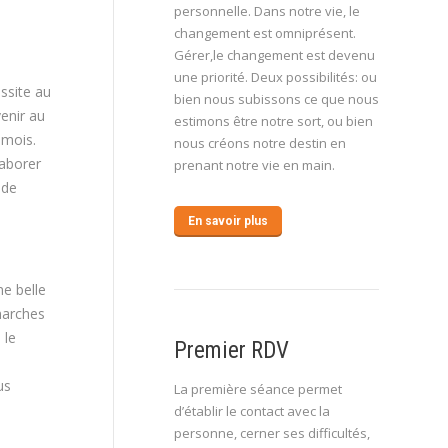
personnelle. Dans notre vie, le
changement est omniprésent.
Gérer,le changement est devenu
une priorité. Deux possibilités: ou
ussite au
bien nous subissons ce que nous
enir au
estimons être notre sort, ou bien
 mois.
nous créons notre destin en
laborer
prenant notre vie en main.
 de
En savoir plus
e belle
marches
 le
Premier RDV
us
La première séance permet
d’établir le contact avec la
personne, cerner ses difficultés,