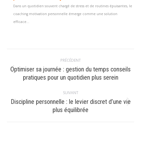
Dans un quotidien souvent chargé de stress et de routines épuisantes, le
coaching motivation personnelle émerge comme une solution
efficace...
Navigation
PRÉCÉDENT
article
Optimiser sa journée : gestion du temps conseils
Article
pratiques pour un quotidien plus serein
précédent
:
SUIVANT
Discipline personnelle : le levier discret d’une vie
Article
plus équilibrée
suivant
: