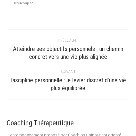
Beaucoup se...
Navigation
PRÉCÉDENT
article
Atteindre ses objectifs personnels : un chemin
Article
concret vers une vie plus alignée
précédent
:
SUIVANT
Discipline personnelle : le levier discret d’une vie
Article
plus équilibrée
suivant
:
Coaching Thérapeutique
L’ accompagnement proposé par Coaching Hainaut est orienté