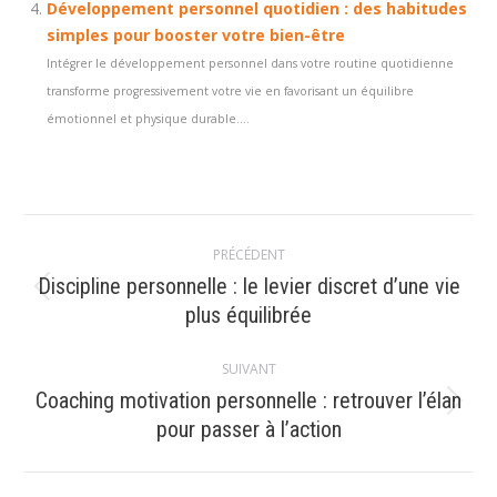
Développement personnel quotidien : des habitudes
simples pour booster votre bien-être
Intégrer le développement personnel dans votre routine quotidienne
transforme progressivement votre vie en favorisant un équilibre
émotionnel et physique durable....
Navigation
PRÉCÉDENT
article
Discipline personnelle : le levier discret d’une vie
Article
plus équilibrée
précédent
:
SUIVANT
Coaching motivation personnelle : retrouver l’élan
Article
pour passer à l’action
suivant
: