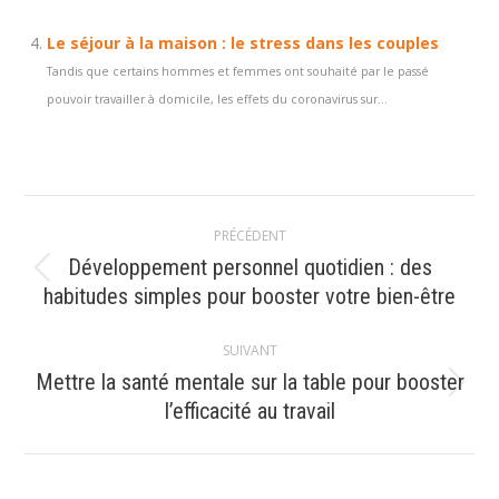
Le séjour à la maison : le stress dans les couples
Tandis que certains hommes et femmes ont souhaité par le passé
pouvoir travailler à domicile, les effets du coronavirus sur...
Navigation
PRÉCÉDENT
article
Développement personnel quotidien : des
Article
habitudes simples pour booster votre bien-être
précédent
:
SUIVANT
Mettre la santé mentale sur la table pour booster
Article
l’efficacité au travail
suivant
: