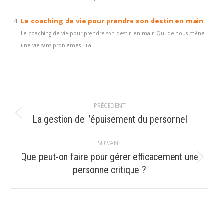
Le coaching de vie pour prendre son destin en main
Le coaching de vie pour prendre son destin en main Qui de nous mène
une vie sans problèmes ? La...
Navigation
PRÉCÉDENT
article
Article
La gestion de l’épuisement du personnel
précédent
:
SUIVANT
Que peut-on faire pour gérer efficacement une
Article
personne critique ?
suivant
: